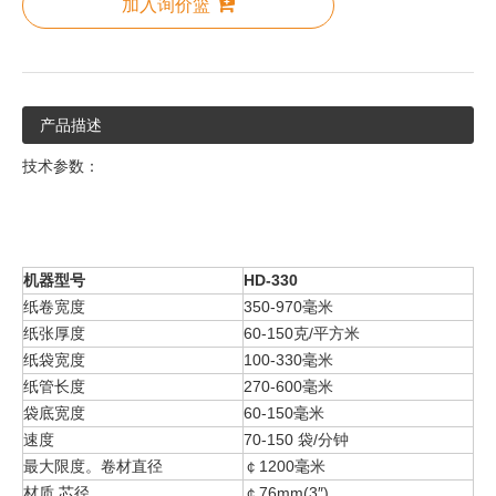
加入询价篮
产品描述
技术参数：
机器型号
HD-330
纸卷宽度
350-970毫米
纸张厚度
60-150克/平方米
纸袋宽度
100-330毫米
纸管长度
270-600毫米
袋底宽度
60-150毫米
速度
70-150 袋/分钟
最大限度。卷材直径
￠1200毫米
材质 芯径
￠76mm(3″)