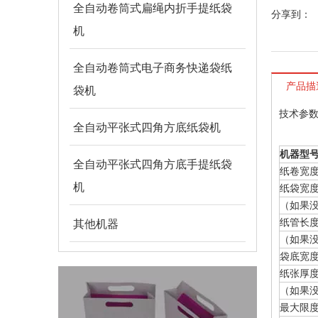
全自动卷筒式扁绳内折手提纸袋
分享到：
机
全自动卷筒式电子商务快递袋纸
产品描
袋机
技术参
全自动平张式四角方底纸袋机
机器型
全自动平张式四角方底手提纸袋
纸卷宽
机
纸袋宽
（如果
纸管长
其他机器
（如果
袋底宽
纸张厚
（如果
最大限