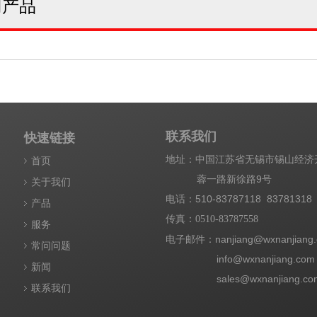
门产品
联系我们
快速链接
地址：中国江苏省无锡市锡山经
首页
蓉一路新徐路9号
关于我们
电话：510-83787118 83781318
产品
传真：
0510-83787558
服务
电子邮件：nanjiang@wxnanjiang
常问问题
info@wxnanjiang.com
新闻
sales@wxnanjiang.co
联系我们