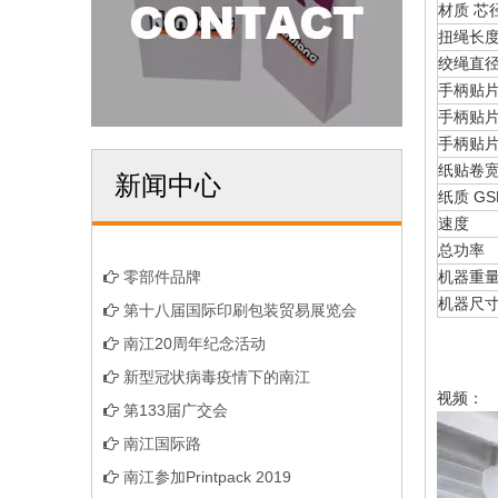
材质 芯
扭绳长
绞绳直
手柄贴
手柄贴
手柄贴
纸贴卷
新闻中心
纸质 G
速度
总功率
零部件品牌
机器重
机器尺寸
第十八届国际印刷包装贸易展览会
南江20周年纪念活动
新型冠状病毒疫情下的南江
视频：
第133届广交会
南江国际路
南江参加Printpack 2019