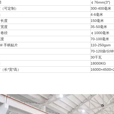
径
￠76mm(3″)
度（可定制）
300-400毫米
径
4-6毫米
片长度
150毫米
片宽度
35-50毫米
片卷径
￠1000毫米
宽度
70-100毫米
SM 手柄贴片
110-250gsm
70-120袋/分钟
30千瓦
量
18000KG
（长*宽*高）
16000×4500