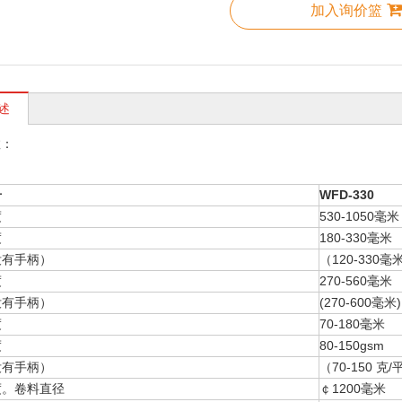
辅助机器
加入询价篮
述
数：
号
WFD-330
度
530-1050毫米
度
180-330毫米
没有手柄）
（120-330毫
度
270-560毫米
没有手柄）
(270-600毫米)
度
70-180毫米
度
80-150gsm
没有手柄）
（70-150 克
度。卷料直径
￠1200毫米