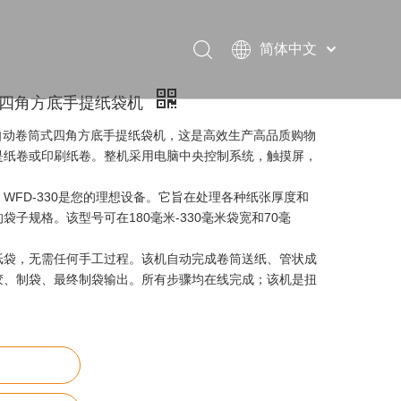
简体中文
English
Français
筒式四角方底手提纸袋机
Pусский
 全自动卷筒式四角方底手提纸袋机，这是高效生产高品质购物
Español
是纸卷或印刷纸卷。整机采用电脑中央控制系统，触摸屏，
Português
WFD-330是您的理想设备。它旨在处理各种纸张厚度和
子规格。该型号可在180毫米-330毫米袋宽和70毫
纸袋，无需任何手工过程。该机自动完成卷筒送纸、管状成
胶、制袋、最终制袋输出。所有步骤均在线完成；该机是扭
。