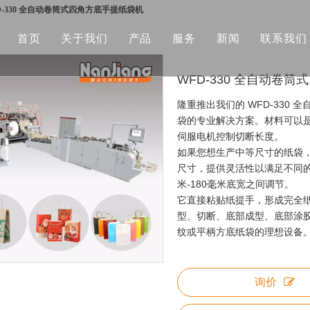
D-330 全自动卷筒式四角方底手提纸袋机
首页
关于我们
产品
服务
新闻
联系我们
企业形象
卷筒式方底纸袋制袋机
常问问题
WFD-330 全自动卷
全自动卷筒纸袋内嵌提手机
隆重推出我们的 WFD-330
袋的专业解决方案。材料可以
全自动V底纸食品袋机
伺服电机控制切断长度。
如果您想生产中等尺寸的纸袋，
全自动卷筒纸袋连线扭纹平柄机
尺寸，提供灵活性以满足不同的袋
米-180毫米底宽之间调节。
全自动卷筒式内把手纸袋机
它直接粘贴纸提手，形成完全
型、切断、底部成型、底部涂
全自动卷筒送电商邮寄纸袋机
纹或平柄方底纸袋的理想设备
全自动单张纸袋制袋机
询价
全自动单张纸带提手纸袋机