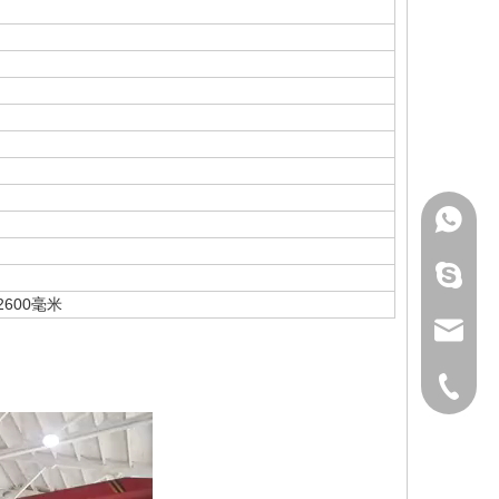
1811538
无锡-南
×2600毫米
sales@wx
510-8378