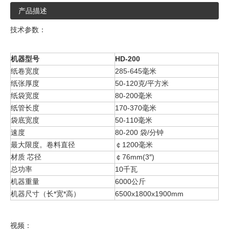
产品描述
技术参数：
机器型号
HD-200
纸卷宽度
285-645毫米
纸张厚度
50-120克/平方米
纸袋宽度
80-200毫米
纸管长度
170-370毫米
袋底宽度
50-110毫米
速度
80-200 袋/分钟
最大限度。卷料直径
￠1200毫米
材质 芯径
￠76mm(3″)
总功率
10千瓦
机器重量
6000公斤
机器尺寸（长*宽*高）
6500x1800x1900mm
视频：