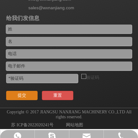
sales@wxnanjiang.com
给我们发信息
提交
重置
Copyright © 2017 JIANGSU NANJIANG MACHINERY CO.,LTD All
rights reserved.
苏 ICP备2022020241号
网站地图
sales@wxnanjiang.com
510-83787118
18115382313
无锡-南江